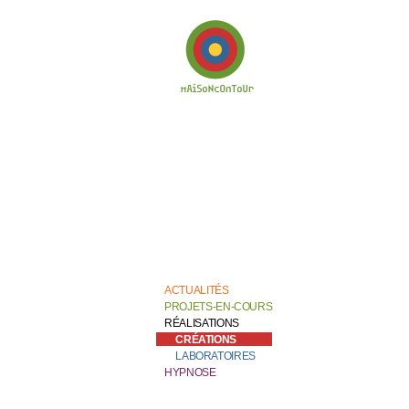
Bienvenue chez
Catherine Contour,
au coeur de son
travail de création et
de recherche.
ACTUALITÉS
PROJETS-EN-COURS
RÉALISATIONS
CRÉATIONS
LABORATOIRES
HYPNOSE