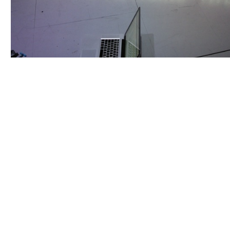
POUR LES IMAGES PARFAITES
Solo Show de Béatrice Plumet
2015