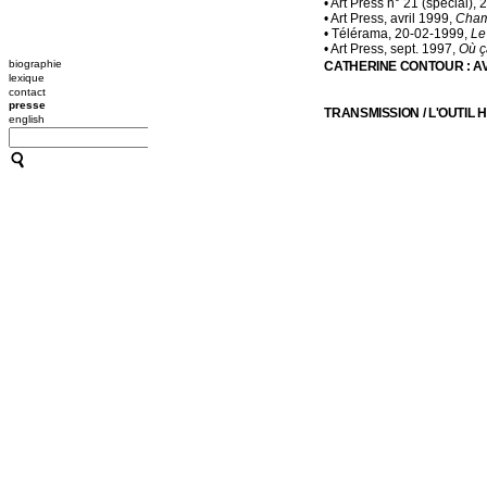
• Art Press n° 21 (spécial),
• Art Press, avril 1999,
Chamb
• Télérama, 20-02-1999,
Le
• Art Press, sept. 1997,
Où ç
biographie
CATHERINE CONTOUR : A
lexique
contact
presse
TRANSMISSION / L'OUTIL
english
A B C HYPNOSE
CRÉATIONS
TRANSMISSION / L'OUTIL
ACCOMPAGNEMENTS
RESSOURCES
CONFÉRENCES / ATELIER
10 PLONGÉES À LA GAÎTÉ 