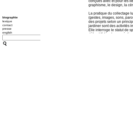
conçues avec et pour les li
graphisme, le design, la cér
La pratique du collectage lu
(gestes, images, sons, parol
biographie
lexique
des projets selon un princip
contact
jardiner sont des activités i
presse
Elle interroge le statut de 
english
défend l'idée de co-création
conférence-performance, l’in
photographie, publication, 
des expériences esthétique
chaque pièce inclut un
témo
création.
Jusque dans les années 200
froid, jeu et détournement s
instille le goût d’une libert
fictions, de chansons, d’i
a souligné la dimension ra
orientale du corps basée sur
Post-modern Dance, du Dad
En 2008, elle établit un rap
plagiste. Elle propose depu
bien dans l’espace que dan
spectateur-auditeur-joueur y
complicité de
nageurs
, art
esthétique intime et collecti
Elle répond aux invitations
Touzé, Jennifer Lacey, Fra
collaboration.