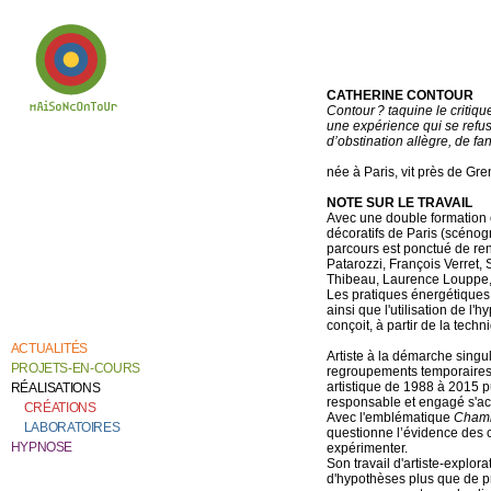
CATHERINE CONTOUR
Contour ? taquine le critiq
une expérience qui se refus
d’obstination allègre, de fa
Bienvenue chez
Catherine Contour,
au coeur de son
née à Paris, vit près de Gren
travail de création et
de recherche.
NOTE SUR LE TRAVAIL
Avec une double formation 
décoratifs de Paris (scéno
parcours est ponctué de re
Patarozzi, François Verret,
Thibeau, Laurence Louppe,
Les pratiques énergétiques
ainsi que l'utilisation de l'
conçoit, à partir de la tech
ACTUALITÉS
Artiste à la démarche singuli
PROJETS-EN-COURS
regroupements temporaires e
artistique de 1988 à 2015 p
RÉALISATIONS
responsable et engagé s'ac
CRÉATIONS
Avec l'emblématique
Chamb
LABORATOIRES
questionne l’évidence des c
HYPNOSE
expérimenter.
Son travail d'artiste-explo
d'hypothèses plus que de pr