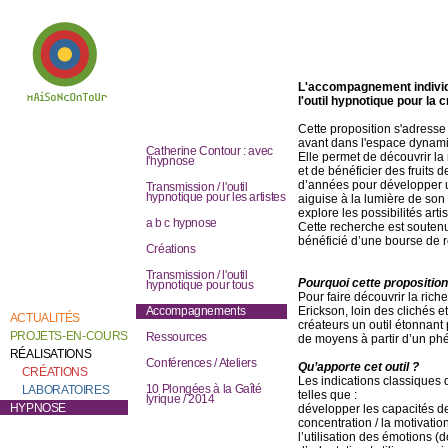
L'accompagnement individu
l'outil hypnotique pour la
Cette proposition s'adresse
Bienvenue chez
avant dans l'espace dynami
Catherine Contour,
Catherine Contour : avec
au coeur de son
Elle permet de découvrir la 
l'hypnose
travail de création et
et de bénéficier des fruits
de recherche.
d’années pour développer un 
Transmission / l'outil
hypnotique pour les artistes
aiguise à la lumière de son
explore les possibilités art
a b c hypnose
Cette recherche est soute
bénéficié d’une bourse de 
Créations
Transmission / l'outil
Pourquoi cette proposition 
hypnotique pour tous
Pour faire découvrir la ric
Erickson, loin des clichés e
Accompagnements
ACTUALITÉS
créateurs un outil étonnant 
PROJETS-EN-COURS
Ressources
de moyens à partir d’un ph
RÉALISATIONS
Conférences / Ateliers
Qu’apporte cet outil ?
CRÉATIONS
Les indications classiques d
10 Plongées à la Gaîté
LABORATOIRES
telles que :
lyrique / 2014
HYPNOSE
développer les capacités de 
concentration / la motivation
l’utilisation des émotions (