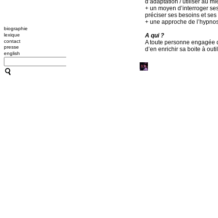
d’adaptation / utiliser au 
+ un moyen d’interroger ses
préciser ses besoins et ses d
+ une approche de l’hypno
biographie
lexique
A qui ?
contact
A toute personne engagée da
presse
d’en enrichir sa boite à outil
english
>
Ateliers et stages
> Accompagnements
indi
Un accompagnement avec l’hy
. Une première séance (1h30
l’outil hypnotique pour la 
.
de 4 à 8 séances (1h) (no
La formule panachant séance
vivement conseillée. Le trav
découverte de la diversité 
Ces séances permettent éga
d’acquisition de l’outil.
document de présentation
renseignements :
cc@maiso