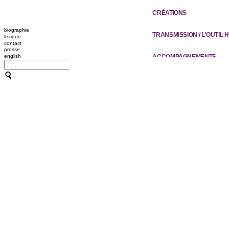
CRÉATIONS
biographie
TRANSMISSION / L'OUTIL
lexique
contact
presse
ACCOMPAGNEMENTS
english
RESSOURCES
CONFÉRENCES / ATELIER
10 PLONGÉES À LA GAÎTÉ 