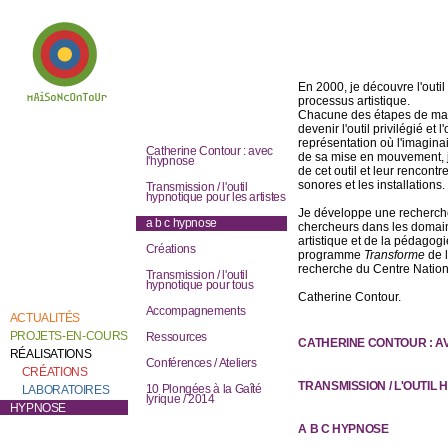
En 2000, je découvre l'outil
processus artistique.
Chacune des étapes de ma f
devenir l'outil privilégié et
Bienvenue chez
représentation où l'imaginai
Catherine Contour,
Catherine Contour : avec
au coeur de son
de sa mise en mouvement, je
l'hypnose
travail de création et
de cet outil et leur rencontr
de recherche.
sonores et les installations.
Transmission / l'outil
hypnotique pour les artistes
Je développe une recherche s
a b c hypnose
chercheurs dans les domaine
artistique et de la pédagogi
Créations
programme
Transforme
de 
recherche du Centre Nation
Transmission / l'outil
hypnotique pour tous
Catherine Contour.
Accompagnements
ACTUALITÉS
PROJETS-EN-COURS
Ressources
CATHERINE CONTOUR : A
RÉALISATIONS
Conférences / Ateliers
CRÉATIONS
TRANSMISSION / L'OUTIL
10 Plongées à la Gaîté
LABORATOIRES
lyrique / 2014
HYPNOSE
A B C HYPNOSE