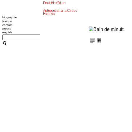
Peut-être/Dijon
Autoportrait à la Criée /
Rennes
biographie
lexique
contact
presse
english
CATHERINE CONTOUR : A
TRANSMISSION / L'OUTIL
A B C HYPNOSE
CRÉATIONS
TRANSMISSION / L'OUTIL
ACCOMPAGNEMENTS
RESSOURCES
CONFÉRENCES / ATELIER