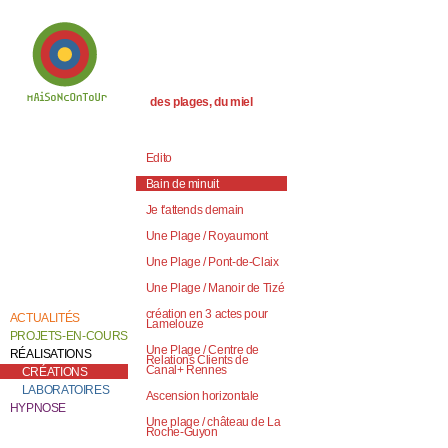
des plages, du miel
Bienvenue chez
Catherine Contour,
au coeur de son
Edito
travail de création et
de recherche.
Bain de minuit
Je t'attends demain
Une Plage / Royaumont
Une Plage / Pont-de-Claix
Une Plage / Manoir de Tizé
création en 3 actes pour
ACTUALITÉS
Lamelouze
PROJETS-EN-COURS
Une Plage / Centre de
RÉALISATIONS
Relations Clients de
Canal+ Rennes
CRÉATIONS
LABORATOIRES
Ascension horizontale
HYPNOSE
Une plage / château de La
Roche-Guyon