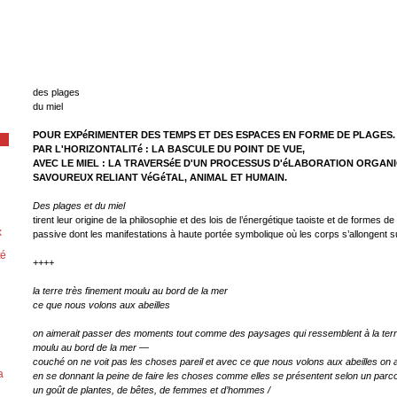
des plages
du miel
POUR EXPéRIMENTER DES TEMPS ET DES ESPACES EN FORME DE PLAGES.
PAR L'HORIZONTALITé : LA BASCULE DU POINT DE VUE,
AVEC LE MIEL : LA TRAVERSéE D'UN PROCESSUS D'éLABORATION ORGAN
SAVOUREUX RELIANT VéGéTAL, ANIMAL ET HUMAIN.
Des plages et du miel
tirent leur origine de la philosophie et des lois de l’énergétique taoiste et de formes d
x
passive dont les manifestations à haute portée symbolique où les corps s’allongent su
zé
++++
la terre très finement moulu au bord de la mer
ce que nous volons aux abeilles
on aimerait passer des moments tout comme des paysages qui ressemblent à la terr
moulu au bord de la mer —
couché on ne voit pas les choses pareil et avec ce que nous volons aux abeilles on a 
a
en se donnant la peine de faire les choses comme elles se présentent selon un parc
un goût de plantes, de bêtes, de femmes et d’hommes /