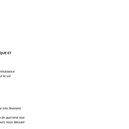
IQUE ET
e résistance
r le sol.
e très finement
de quoi tenir tout
ours nous laissant