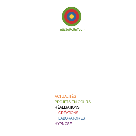
Bienvenue chez
Catherine Contour,
au coeur de son
travail de création et
de recherche.
ACTUALITÉS
PROJETS-EN-COURS
RÉALISATIONS
CRÉATIONS
LABORATOIRES
HYPNOSE