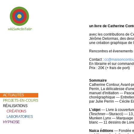
un livre de Catherine Cont
avec les contributions de 
Jérôme Delormas, des dessi
Bienvenue chez
une création graphique de l
Catherine Contour,
au coeur de son
travail de création et
Rencontres et évenements s
de recherche.
Contact :
cc@maisoncontou
En librairie et sur comman
Prix : 20€ (+ frais de port)
Sommaire
Catherine Contour, Avant-
Perrin, La délicatesse d'une
manuel d'initiation — Pasc
ACTUALITÉS
chorégraphique — Entretien
PROJETS-EN-COURS
par Julie Perrin — Cécile Ei
RÉALISATIONS
L'objet
— Livre à couvertur
CRÉATIONS
(
Teschner—Sturacci
) — 13
LABORATOIRES
Munken Lynx — Marquage à 
HYPNOSE
blanc — 11 dessins de Lor
Naïca éditions
— Fondée en