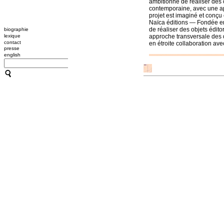
ambitionne de réaliser des 
contemporaine, avec une ap
projet est imaginé et conçu e
Naïca éditions
— Fondée en 
de réaliser des objets édit
biographie
lexique
approche transversale des d
contact
en étroite collaboration avec
presse
english
CATHERINE CONTOUR : A
TRANSMISSION / L'OUTIL
A B C HYPNOSE