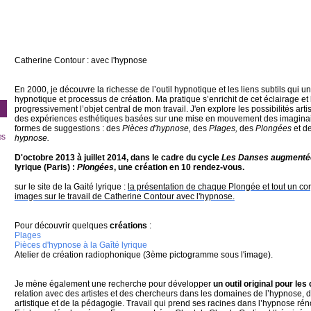
Catherine Contour : avec l'hypnose
En 2000, je découvre la richesse de l’
outil hypnotique
et les liens subtils qui 
hypnotique et processus de création. Ma pratique s’enrichit de cet éclairage et
progressivement l’objet central de mon travail. J'en explore les possibilités art
des expériences esthétiques basées sur une mise en mouvement des imaginai
formes de suggestions : des
Pièces d'hypnose,
des
Plages,
des
Plongées
et d
es
hypnose.
D'octobre 2013 à juillet 2014, dans le cadre du cycle
Les Danses augmenté
lyrique (Paris) :
Plongées
, une création en 10 rendez-vous.
sur le site de la Gaité lyrique :
la présentation de chaque Plongée et tout un cor
images sur le travail de Catherine Contour avec l'hypnose.
Pour découvrir quelques
créations
:
Plages
Pièces d'hypnose à la Gaîté lyrique
Atelier de création radiophonique (3ème pictogramme sous l'image).
Je mène également une recherche pour développer
un outil original pour le
relation avec des artistes et des chercheurs dans les domaines de l’hypnose, d
artistique et de la pédagogie.
T
ravail qui prend ses racines dans l’hypnose rén