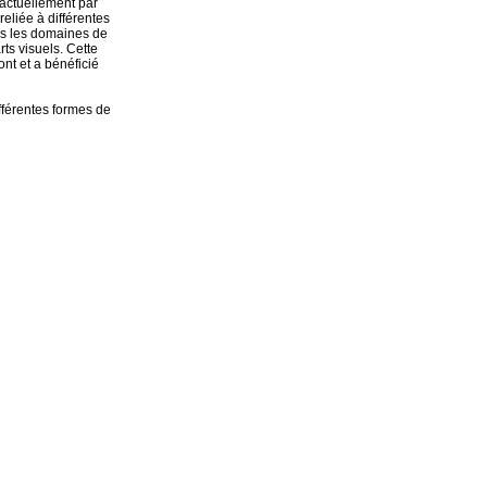
actuellement par
eliée à différentes
ans les domaines de
ts visuels.
Cette
nt et a bénéficié
fférentes formes de
 autres lieux
r plus
 est souvent
l'art du repos".