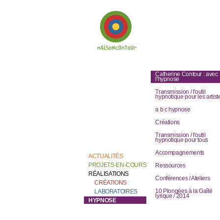
Bienvenue chez
Catherine Contour,
Catherine Contour : avec
au coeur de son
l'hypnose
travail de création et
de recherche.
Transmission / l'outil
hypnotique pour les artist
a b c hypnose
Créations
Transmission / l'outil
hypnotique pour tous
Accompagnements
ACTUALITÉS
PROJETS-EN-COURS
Ressources
RÉALISATIONS
Conférences / Ateliers
CRÉATIONS
10 Plongées à la Gaîté
LABORATOIRES
lyrique / 2014
HYPNOSE