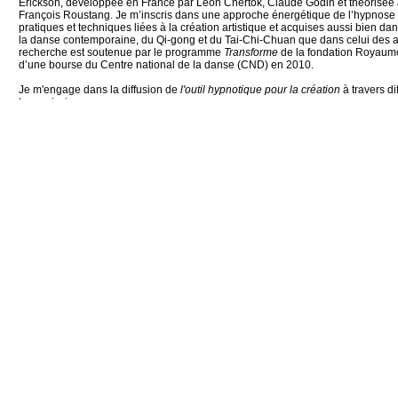
Erickson, développée en France par Léon Chertok, Claude Godin et théorisée 
François Roustang. Je m’inscris dans une approche énergétique de l’hypnose r
pratiques et techniques liées à la création artistique et acquises aussi bien d
la danse contemporaine, du Qi-gong et du Tai-Chi-Chuan que dans celui des ar
recherche est soutenue par le programme
Transforme
de la fondation Royaumo
d’une bourse du Centre national de la danse (CND) en 2010.
Je m'engage dans la diffusion de
l'outil hypnotique pour la création
à travers
di
transmissions
. une transmission spécifique pour des lieux d’enseignement supérieur en art et
dédiés à la création artistique
. un accompagnement sur mesure, individuel et en petits groupes, pour adapte
spécifiquement l'outil aux besoins de chacun (à Paris et à Grenoble)
. des stages/séminaires ouverts à tous où la transmission de l'outil hypnotique
associée aux pratiques du Qi Gong et de la "sieste courte" sous le titre "cultiver 
Renseignements :
cc@maisoncontour.org
CATHERINE CONTOUR : AVEC L'HYPNOSE
TRANSMISSION / L'OUTIL HYPNOTIQUE POUR LES ARTISTES
A B C HYPNOSE
CRÉATIONS