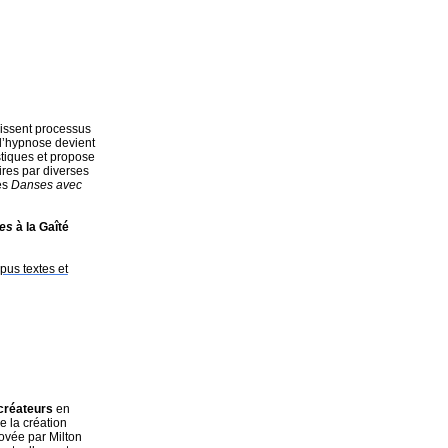
unissent processus
 l’hypnose devient
istiques et propose
res par diverses
es
Danses avec
es
à la Gaîté
pus textes et
s créateurs
en
e la création
ovée par Milton