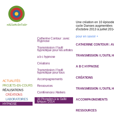
Une création en 10 épisodes
cycle Danses augmentées
d'octobre 2013 à juillet 201
Bienvenue chez
pour en savoir +
Catherine Contour,
Catherine Contour : avec
au coeur de son
l'hypnose
travail de création et
CATHERINE CONTOUR : A
de recherche.
Transmission / l'outil
hypnotique pour les artistes
TRANSMISSION / L'OUTIL
a b c hypnose
Créations
A B C HYPNOSE
Transmission / l'outil
hypnotique pour tous
CRÉATIONS
Accompagnements
ACTUALITÉS
PROJETS-EN-COURS
Ressources
TRANSMISSION / L'OUTIL
RÉALISATIONS
Conférences / Ateliers
CRÉATIONS
10 Plongées à la Gaîté
LABORATOIRES
ACCOMPAGNEMENTS
lyrique / 2014
HYPNOSE
RESSOURCES