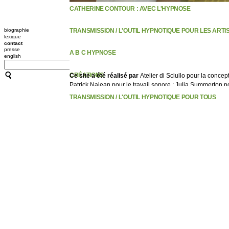
CATHERINE CONTOUR : AVEC L'HYPNOSE
biographie
TRANSMISSION / L'OUTIL HYPNOTIQUE POUR LES ARTI
lexique
contact
presse
A B C HYPNOSE
english
CRÉATIONS
Ce site a été réalisé par
Atelier di Sciullo
pour la concep
Patrick Najean pour le travail sonore ; Julia Summerton po
TRANSMISSION / L'OUTIL HYPNOTIQUE POUR TOUS
ACCOMPAGNEMENTS
RESSOURCES
CONFÉRENCES / ATELIERS
10 PLONGÉES À LA GAÎTÉ LYRIQUE / 2014