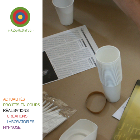
Bienvenue chez
Catherine Contour,
au coeur de son
travail de création et
de recherche.
ACTUALITÉS
PROJETS-EN-COURS
RÉALISATIONS
CRÉATIONS
LABORATOIRES
HYPNOSE