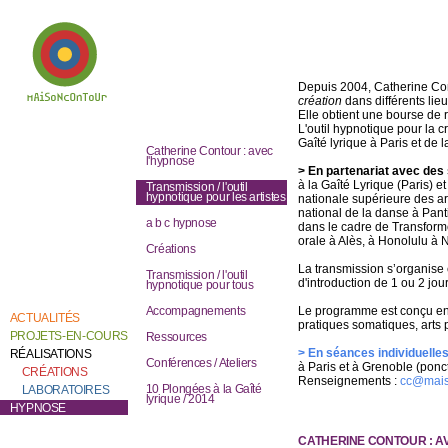
Depuis 2004, Catherine Co
création
dans différents lie
Elle obtient une bourse de
L'outil hypnotique pour la c
Bienvenue chez
Gaîté lyrique à Paris et de
Catherine Contour,
Catherine Contour : avec
au coeur de son
l'hypnose
travail de création et
>
En partenariat avec des 
de recherche.
à la Gaîté Lyrique (Paris) e
Transmission / l'outil
hypnotique pour les artistes
nationale supérieure des ar
national de la danse à Pan
a b c hypnose
dans le cadre de Transform
orale à Alès, à Honolulu à 
Créations
La transmission s’organise 
Transmission / l'outil
d'introduction de 1 ou 2 jou
hypnotique pour tous
Le programme est conçu en fo
Accompagnements
ACTUALITÉS
pratiques somatiques, arts 
PROJETS-EN-COURS
Ressources
>
En séances individuelles
RÉALISATIONS
Conférences / Ateliers
à Paris et à Grenoble (ponc
CRÉATIONS
Renseignements :
cc@mais
10 Plongées à la Gaîté
LABORATOIRES
lyrique / 2014
HYPNOSE
CATHERINE CONTOUR : A