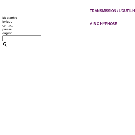
TRANSMISSION / L'OUTIL
biographie
lexique
A B C HYPNOSE
contact
presse
english
CRÉATIONS
TRANSMISSION / L'OUTIL
ACCOMPAGNEMENTS
RESSOURCES
CONFÉRENCES / ATELIER
10 PLONGÉES À LA GAÎTÉ 