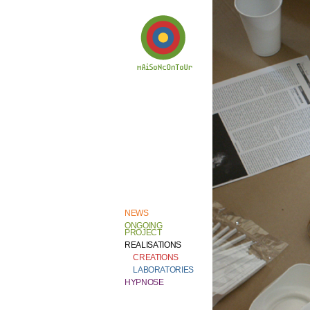
Welcome to
Catherine Contour,
the heart of his
creative work and
research.
NEWS
ONGOING
PROJECT
REALISATIONS
CREATIONS
LABORATORIES
HYPNOSE