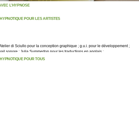
AVEC L'HYPNOSE
L HYPNOTIQUE POUR LES ARTISTES
Atelier di Sciullo
pour la conception graphique ;
g.u.i.
pour le développement ;
vail sonore ; Julia Summerton pour les traductions en anglais ;
L HYPNOTIQUE POUR TOUS
RS
 LYRIQUE / 2014