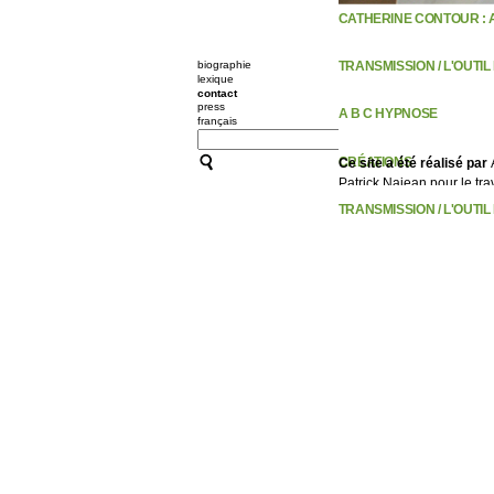
CATHERINE CONTOUR : 
biographie
TRANSMISSION / L'OUTI
lexique
contact
press
A B C HYPNOSE
français
CRÉATIONS
Ce site a été réalisé par
Patrick Najean pour le tra
TRANSMISSION / L'OUTI
ACCOMPAGNEMENTS
RESSOURCES
CONFÉRENCES / ATELIE
10 PLONGÉES À LA GAÎTÉ