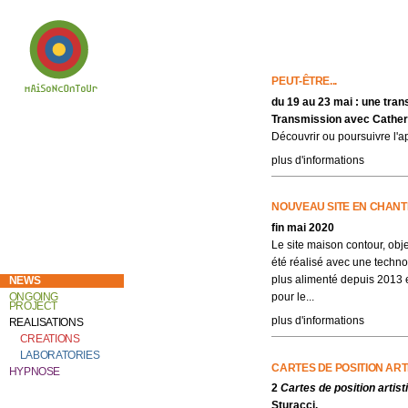
PEUT-ÊTRE...
du 19 au 23 mai : une tran
Transmission
avec Cather
Welcome to
Catherine Contour,
Découvrir ou poursuivre l'ap
the heart of his
creative work and
plus d'informations
research.
NOUVEAU SITE EN CHANT
fin mai 2020
Le site maison contour, obj
été réalisé avec une technol
plus alimenté depuis 2013 e
NEWS
pour le...
ONGOING
PROJECT
plus d'informations
REALISATIONS
CREATIONS
LABORATORIES
CARTES DE POSITION ART
HYPNOSE
2
Cartes de position artis
Sturacci.