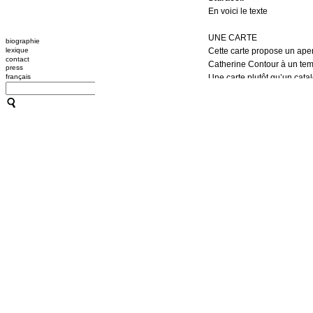
En voici le texte
UNE CARTE
biographie
lexique
Cette carte propose un aperç
contact
Catherine Contour à un tem
press
français
Une carte plutôt qu’un cata
...
plus d'informations
TRANSMISSIONS 2020
Calendrier 2020
(en cours)
Contact :
cc@maisoncontou
Grenoble
/ CCN2 :
...
plus d'informations
COMMENT L'OUTIL HYPNO
Atelier rencontre avec Cat
Grenoble, Librairie Les Mo