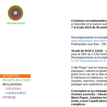
Créations exceptionnelles
à Grenoble et le balcon su
7 et 8 juin 2019
de 9h (emb
Bienvenue chez
Catherine Contour,
au coeur de son
Renseignements et inscript
travail de création et
www.lepacifique-grenoble
de recherche.
Participation aux frais : 15€
16 juin de 6h30 à 12h30
:
U
pour le GR5 du CCN2 Gren
Renseignements et inscript
CCN2 reservation@ccn2.fr
Cette Plage* met en résonan
paysages, cultures et gestes
pieds et en car, de la ville 
ACTUALITÉS
D’intérieurs et extérieurs, 
PROJETS-EN-COURS
sonores, marches, contempla
partager une expérience si
RÉALISATIONS
CRÉATIONS
Conception et accompagn
LABORATOIRES
Artistes associés : Alexan
HYPNOSE
Marie Papon, Jonathan Sc
(voix), Loren Capelli (des
complices.