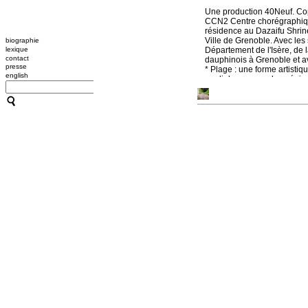
Une production 40Neuf. Co
CCN2 Centre chorégraphiq
résidence au Dazaifu Shrine
Ville de Grenoble. Avec le
biographie
lexique
Département de l'Isère, de 
contact
dauphinois à Grenoble et ave
presse
* Plage : une forme artisti
english
en dialogue avec les génies
Suites japonaises
- Episod
juillet 2018
: Résidence à D
convention Institut français
1 et 2 décembre 2018
: Cr
cérémonie du thé
avec l'Av
6 décembre
: Création de
I
du 4 au 20 décembre
: Ins
Maison de l'International à
A venir :
Novembre 2019
: Création