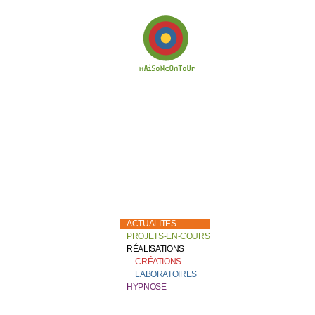
Bienvenue chez
Catherine Contour,
au coeur de son
travail de création et
de recherche.
ACTUALITÉS
PROJETS-EN-COURS
RÉALISATIONS
CRÉATIONS
LABORATOIRES
HYPNOSE