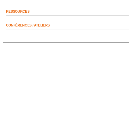
RESSOURCES
CONFÉRENCES / ATELIERS
10 PLONGÉES À LA GAÎTÉ LYRIQUE / 2014