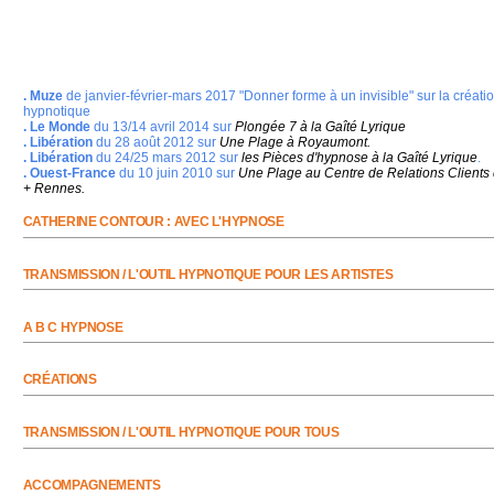
. Muze
de janvier-février-mars 2017 "Donner forme à un invisible" sur la création
hypnotique
. Le Monde
du 13/14 avril 2014 sur
Plongée 7 à la Gaîté Lyrique
. Libération
du 28 août 2012 sur
Une Plage à Royaumont.
. Libération
du 24/25 mars 2012 sur
les
Pièces d'hypnose à la Gaîté Lyrique
.
. Ouest-France
du 10 juin 2010 sur
Une Plage au Centre de Relations Clients
+ Rennes.
CATHERINE CONTOUR : AVEC L'HYPNOSE
TRANSMISSION / L'OUTIL HYPNOTIQUE POUR LES ARTISTES
A B C HYPNOSE
CRÉATIONS
TRANSMISSION / L'OUTIL HYPNOTIQUE POUR TOUS
ACCOMPAGNEMENTS