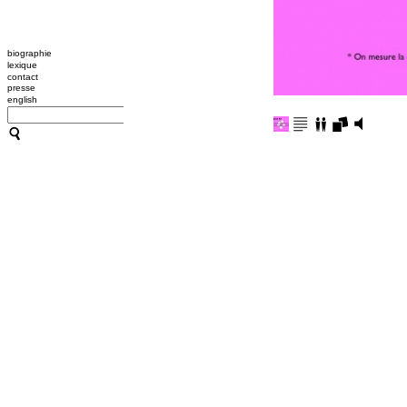
biographie
lexique
contact
presse
english
CATHERINE CONTOUR : A
TRANSMISSION / L'OUTIL
A B C HYPNOSE
CRÉATIONS
TRANSMISSION / L'OUTIL
ACCOMPAGNEMENTS
RESSOURCES
CONFÉRENCES / ATELIER