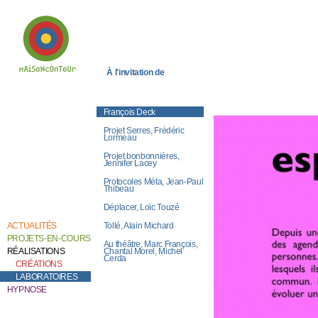
À l'invitation de
Bienvenue chez
Catherine Contour,
au coeur de son
François Deck
travail de création et
de recherche.
Projet Serres, Frédéric
Lormeau
Projet bonbonnières,
Jennifer Lacey
Protocoles Méta, Jean-Paul
Thibeau
Déplacer, Loïc Touzé
Tollé, Alain Michard
ACTUALITÉS
PROJETS-EN-COURS
Au théâtre, Marc François,
Chantal Morel, Michel
RÉALISATIONS
Cerda
CRÉATIONS
LABORATOIRES
HYPNOSE