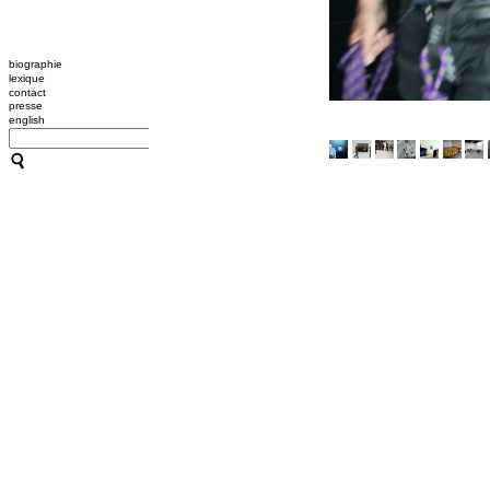
biographie
lexique
contact
presse
english
CATHERINE CONTOUR : A
TRANSMISSION / L'OUTIL
A B C HYPNOSE
CRÉATIONS
TRANSMISSION / L'OUTIL
ACCOMPAGNEMENTS
RESSOURCES
CONFÉRENCES / ATELIER