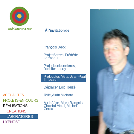
À l'invitation de
Bienvenue chez
Catherine Contour,
au coeur de son
François Deck
travail de création et
de recherche.
Projet Serres, Frédéric
Lormeau
Projet bonbonnières,
Jennifer Lacey
Protocoles Méta, Jean-Paul
Thibeau
Déplacer, Loïc Touzé
Tollé, Alain Michard
ACTUALITÉS
PROJETS-EN-COURS
Au théâtre, Marc François,
Chantal Morel, Michel
RÉALISATIONS
Cerda
CRÉATIONS
LABORATOIRES
HYPNOSE