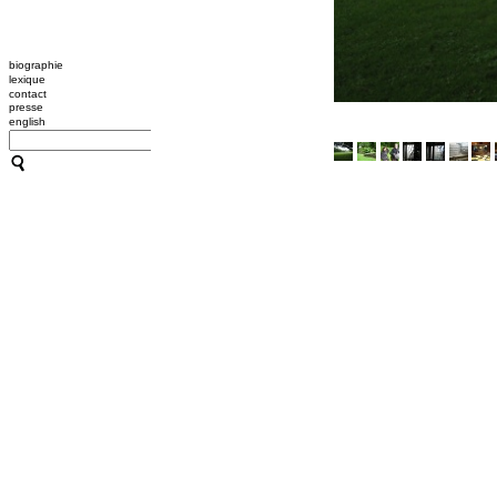
biographie
lexique
contact
presse
english
CATHERINE CONTOUR : A
TRANSMISSION / L'OUTIL
A B C HYPNOSE
CRÉATIONS
TRANSMISSION / L'OUTIL
ACCOMPAGNEMENTS
RESSOURCES
CONFÉRENCES / ATELIER