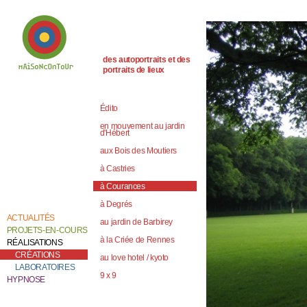
des autoportraits et des
portraits de lieux
Bienvenue chez
Catherine Contour,
au coeur de son
Édito
travail de création et
de recherche.
en mouvement au jardin
d'Hébert
aux Bois des Moutiers
à Castries
à Courances
à Degrés
ACTUALITÉS
au jardin de Barbirey
PROJETS-EN-COURS
à la Criée de Rennes
RÉALISATIONS
CRÉATIONS
au love hotel / kyoto
LABORATOIRES
9 x 9
HYPNOSE