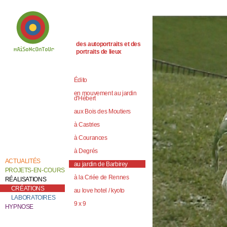
des autoportraits et des
portraits de lieux
Bienvenue chez
Catherine Contour,
au coeur de son
Édito
travail de création et
de recherche.
en mouvement au jardin
d'Hébert
aux Bois des Moutiers
à Castries
à Courances
à Degrés
ACTUALITÉS
au jardin de Barbirey
PROJETS-EN-COURS
à la Criée de Rennes
RÉALISATIONS
CRÉATIONS
au love hotel / kyoto
LABORATOIRES
9 x 9
HYPNOSE