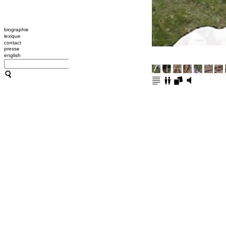
biographie
lexique
contact
presse
english
CATHERINE CONTOUR : A
TRANSMISSION / L'OUTIL
A B C HYPNOSE
CRÉATIONS
TRANSMISSION / L'OUTIL
ACCOMPAGNEMENTS
RESSOURCES
CONFÉRENCES / ATELIER