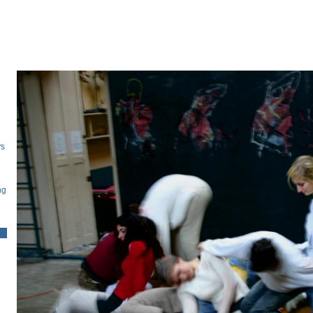
rs
ng