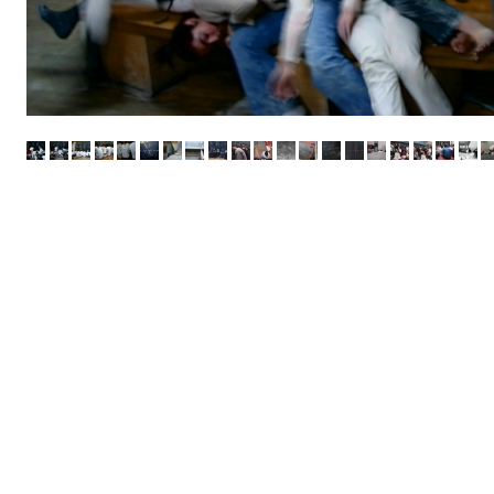
CATHERINE CONTOUR : AVEC L'HYPNOSE
TRANSMISSION / L'OUTIL HYPNOTIQUE POUR LES ARTISTES
A B C HYPNOSE
CRÉATIONS
TRANSMISSION / L'OUTIL HYPNOTIQUE POUR TOUS
ACCOMPAGNEMENTS
RESSOURCES
CONFÉRENCES / ATELIERS