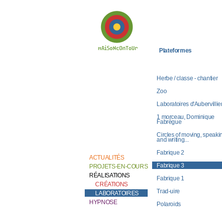
Plateformes
Bienvenue chez
Catherine Contour,
au coeur de son
Herbe / classe - chantier
travail de création et
de recherche.
Zoo
Laboratoires d'Aubervillie
1 morceau, Dominique
Fabrègue
Circles of moving, speaki
and writing...
Fabrique 2
ACTUALITÉS
Fabrique 3
PROJETS-EN-COURS
RÉALISATIONS
Fabrique 1
CRÉATIONS
Trad-uire
LABORATOIRES
HYPNOSE
Polaroids