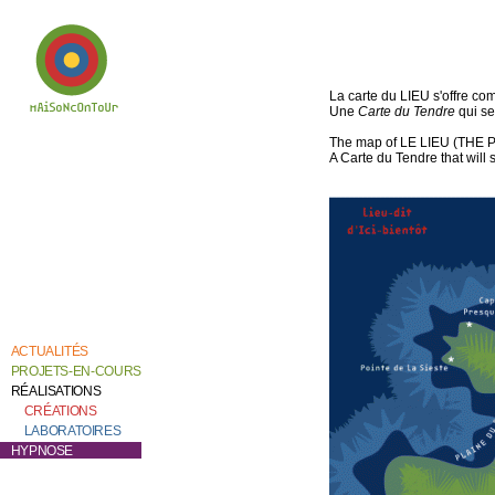
La carte du LIEU s'offre c
Une
Carte du Tendre
qui se
The map of LE LIEU (THE PL
Bienvenue chez
A Carte du Tendre that will 
Catherine Contour,
au coeur de son
travail de création et
de recherche.
ACTUALITÉS
PROJETS-EN-COURS
RÉALISATIONS
CRÉATIONS
LABORATOIRES
HYPNOSE