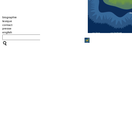
biographie
lexique
contact
presse
english
CATHERINE CONTOUR : A
TRANSMISSION / L'OUTIL
A B C HYPNOSE
CRÉATIONS
TRANSMISSION / L'OUTIL
ACCOMPAGNEMENTS
RESSOURCES