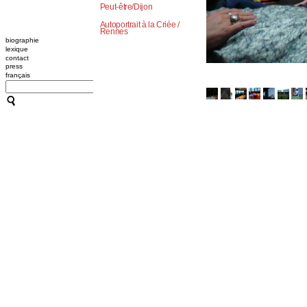
Peut-être/Dijon
Autoportrait à la Criée /
Rennes
biographie
lexique
contact
press
français
CATHERINE CONTOUR : A
TRANSMISSION / L'OUTIL
A B C HYPNOSE
CRÉATIONS
TRANSMISSION / L'OUTIL
ACCOMPAGNEMENTS
RESSOURCES
CONFÉRENCES / ATELIER