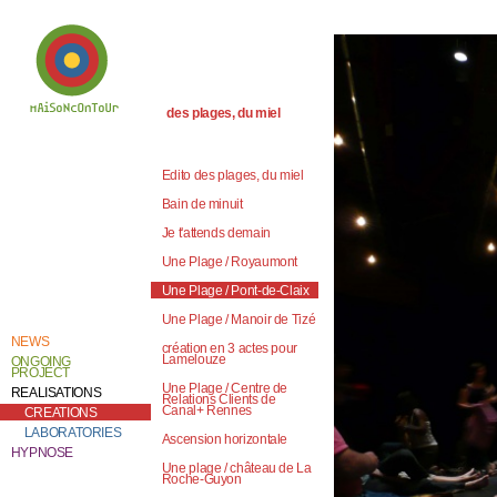
des plages, du miel
Welcome to
Catherine Contour,
the heart of his
Edito des plages, du miel
creative work and
research.
Bain de minuit
Je t'attends demain
Une Plage / Royaumont
Une Plage / Pont-de-Claix
Une Plage / Manoir de Tizé
NEWS
création en 3 actes pour
Lamelouze
ONGOING
PROJECT
Une Plage / Centre de
REALISATIONS
Relations Clients de
Canal+ Rennes
CREATIONS
LABORATORIES
Ascension horizontale
HYPNOSE
Une plage / château de La
Roche-Guyon