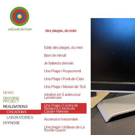
des plages, du miel
Welcome to
Catherine Contour,
the heart of his
Edito des plages, du miel
creative work and
research.
Bain de minuit
Je t'attends demain
Une Plage / Royaumont
Une Plage / Pont-de-Claix
Une Plage / Manoir de Tizé
NEWS
création en 3 actes pour
Lamelouze
ONGOING
PROJECT
Une Plage / Centre de
REALISATIONS
Relations Clients de
Canal+ Rennes
CREATIONS
LABORATORIES
Ascension horizontale
HYPNOSE
Une plage / château de La
Roche-Guyon