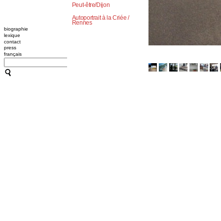
Peut-être/Dijon
Autoportrait à la Criée /
Rennes
biographie
lexique
contact
press
français
CATHERINE CONTOUR : A
TRANSMISSION / L'OUTIL
A B C HYPNOSE
CRÉATIONS
TRANSMISSION / L'OUTIL
ACCOMPAGNEMENTS
RESSOURCES
CONFÉRENCES / ATELIER