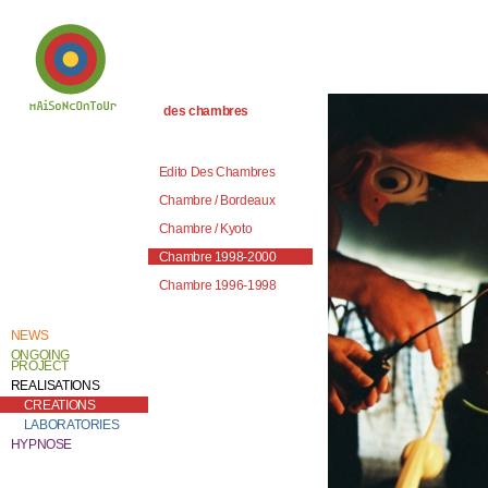
des chambres
Welcome to
Catherine Contour,
the heart of his
Edito Des Chambres
creative work and
research.
Chambre / Bordeaux
Chambre / Kyoto
Chambre 1998-2000
Chambre 1996-1998
NEWS
ONGOING
PROJECT
REALISATIONS
CREATIONS
LABORATORIES
HYPNOSE