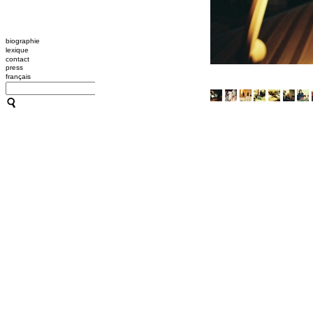
biographie
lexique
contact
press
français
CATHERINE CONTOUR : A
TRANSMISSION / L'OUTIL
A B C HYPNOSE
CRÉATIONS
TRANSMISSION / L'OUTIL
ACCOMPAGNEMENTS
RESSOURCES
CONFÉRENCES / ATELIER