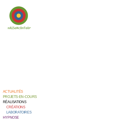
Bienvenue chez
Catherine Contour,
au coeur de son
travail de création et
de recherche.
ACTUALITÉS
PROJETS-EN-COURS
RÉALISATIONS
CRÉATIONS
LABORATOIRES
HYPNOSE