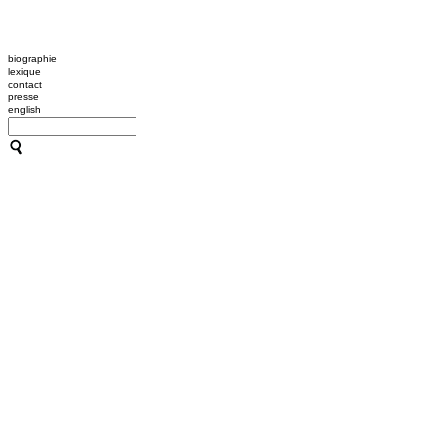
biographie
lexique
contact
presse
english
CATHERINE CONTOUR : AVE
TRANSMISSION / L'OUTIL H
A B C HYPNOSE
CRÉATIONS
TRANSMISSION / L'OUTIL H
ACCOMPAGNEMENTS