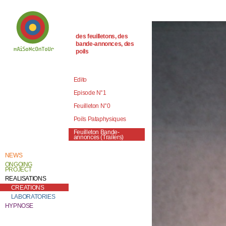
des feuilletons, des
bande-annonces, des
poils
Welcome to
Catherine Contour,
the heart of his
Edito
creative work and
research.
Episode N°1
Feuilleton N°0
Poils Pataphysiques
Feuilleton Bande-
annonces (Trailers)
NEWS
ONGOING
PROJECT
REALISATIONS
CREATIONS
LABORATORIES
HYPNOSE