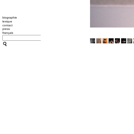
biographie
lexique
contact
press
français
CATHERINE CONTOUR : A
TRANSMISSION / L'OUTIL
A B C HYPNOSE
CRÉATIONS
TRANSMISSION / L'OUTIL
ACCOMPAGNEMENTS
RESSOURCES
CONFÉRENCES / ATELIER