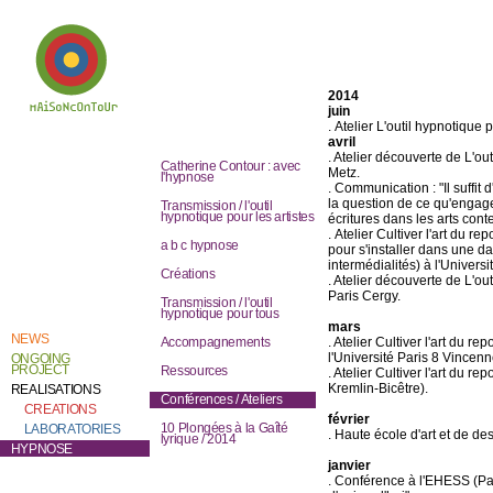
2014
juin
. Atelier L'outil hypnotique 
avril
Welcome to
. Atelier découverte de L'ou
Catherine Contour,
Catherine Contour : avec
the heart of his
Metz.
l'hypnose
creative work and
.
Communication : "Il suffit 
research.
la question de ce qu'engag
Transmission / l'outil
hypnotique pour les artistes
écritures dans les arts con
.
Atelier Cultiver l'art du r
a b c hypnose
pour s'installer dans une 
intermédialités) à l'Unive
Créations
.
Atelier découverte de L'out
Paris Cergy.
Transmission / l'outil
hypnotique pour tous
mars
NEWS
. Atelier Cultiver l'art du re
Accompagnements
l'Université Paris 8 Vincen
ONGOING
PROJECT
Ressources
.
Atelier Cultiver l'art du re
Kremlin-Bicêtre).
REALISATIONS
Conférences / Ateliers
CREATIONS
février
10 Plongées à la Gaîté
LABORATORIES
. Haute école d'art et de de
lyrique / 2014
HYPNOSE
janvier
. Conférence à l'EHESS (Pa