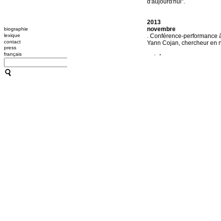
d'aujourd'hui".
2013
novembre
biographie
lexique
. Conférence-performance à 
contact
Yann Cojan, chercheur en 
press
français
octobre
. Atelier "Etirement", Cité 
juin
. Atelier dans le cadre du D
février
. Haute école d'art et de de
janvier-avril
. 4 journées de séminaire
C
2012
mai
Communication Mise en rés
thérapie
dans le cadre du c
d'ici et d'ailleurs à l'Hôpita
mars
. Art & Hypnose
- Conféren
l’art
d
ans le cadre de 2062, aller
http://www.gaite-lyrique.n