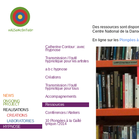
Des ressources sont disponi
Centre National de la Danse
En ligne sur les
Plongées à 
Welcome to
Catherine Contour,
Catherine Contour : avec
the heart of his
l'hypnose
creative work and
research.
Transmission / l'outil
hypnotique pour les artistes
a b c hypnose
Créations
Transmission / l'outil
hypnotique pour tous
NEWS
Accompagnements
ONGOING
PROJECT
Ressources
REALISATIONS
Conférences / Ateliers
CREATIONS
10 Plongées à la Gaîté
LABORATORIES
lyrique / 2014
HYPNOSE