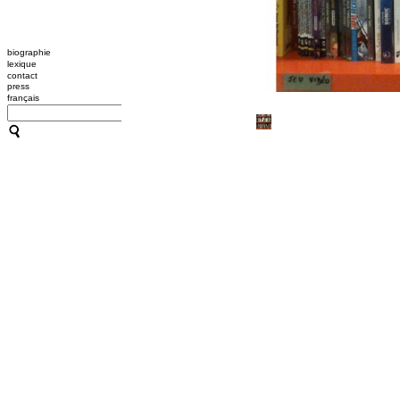
biographie
lexique
contact
press
français
CATHERINE CONTOUR : A
TRANSMISSION / L'OUTIL
A B C HYPNOSE
CRÉATIONS
TRANSMISSION / L'OUTIL
ACCOMPAGNEMENTS
RESSOURCES
CONFÉRENCES / ATELIER