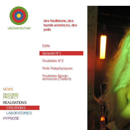
des feuilletons, des
bande-annonces, des
poils
Welcome to
Catherine Contour,
the heart of his
Edito
creative work and
research.
Episode N°1
Feuilleton N°0
Poils Pataphysiques
Feuilleton Bande-
annonces (Trailers)
NEWS
ONGOING
PROJECT
REALISATIONS
CREATIONS
LABORATORIES
HYPNOSE