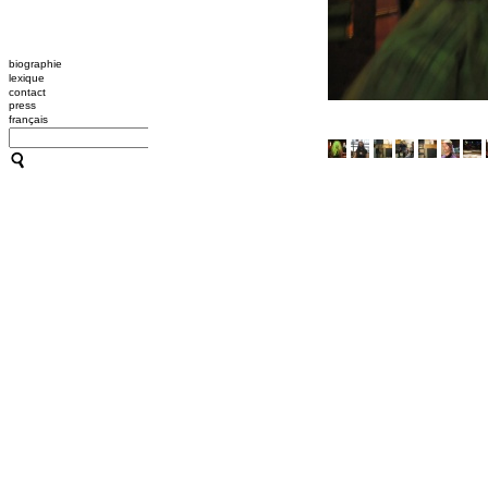
biographie
lexique
contact
press
français
CATHERINE CONTOUR : A
TRANSMISSION / L'OUTIL
A B C HYPNOSE
CRÉATIONS
TRANSMISSION / L'OUTIL
ACCOMPAGNEMENTS
RESSOURCES
CONFÉRENCES / ATELIER