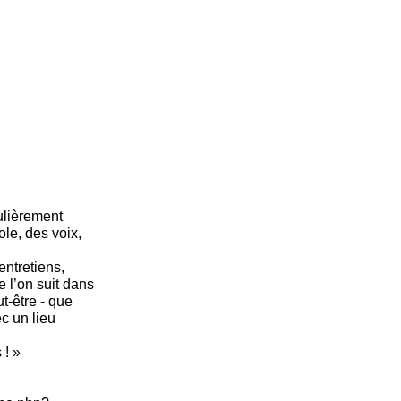
ulièrement
ole, des voix,
entretiens,
 l’on suit dans
t-être - que
c un lieu
 ! »