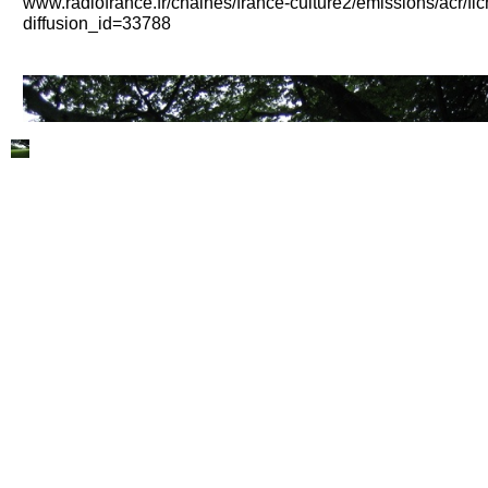
www.radiofrance.fr/chaines/france-culture2/emissions/acr/fi
diffusion_id=33788