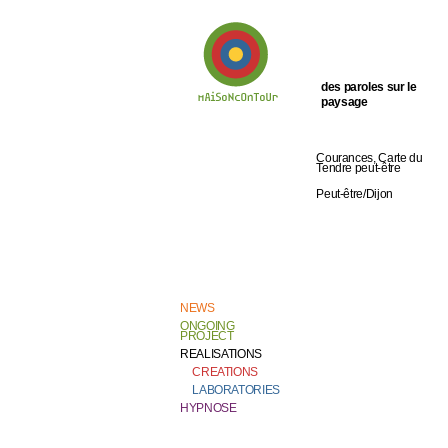
des paroles sur le
paysage
Welcome to
Catherine Contour,
the heart of his
Courances, Carte du
creative work and
Tendre peut-être
research.
Peut-être/Dijon
NEWS
ONGOING
PROJECT
REALISATIONS
CREATIONS
LABORATORIES
HYPNOSE