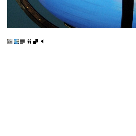
CATHERINE CONTOUR : AVEC L'HYPNOSE
TRANSMISSION / L'OUTIL HYPNOTIQUE POUR LES ARTISTES
A B C HYPNOSE
CRÉATIONS
TRANSMISSION / L'OUTIL HYPNOTIQUE POUR TOUS
ACCOMPAGNEMENTS
RESSOURCES
CONFÉRENCES / ATELIERS