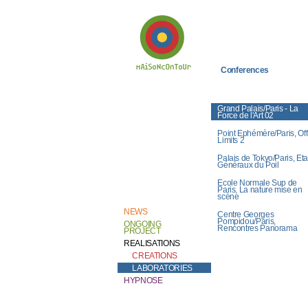
Conferences
Welcome to
Catherine Contour,
the heart of his
Grand Palais/Paris - La
creative work and
Force de l'Art 02
research.
Point Ephémère/Paris, Off
Limits 2
Palais de Tokyo/Paris, Eta
Généraux du Poil
Ecole Normale Sup de
Paris, La nature mise en
scène
NEWS
Centre Georges
Pompidou/Paris,
ONGOING
Rencontres Panorama
PROJECT
REALISATIONS
CREATIONS
LABORATORIES
HYPNOSE