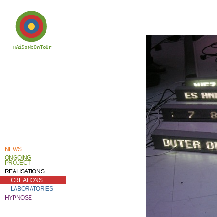
Welcome to
Catherine Contour,
the heart of his
creative work and
research.
NEWS
ONGOING
PROJECT
REALISATIONS
CREATIONS
LABORATORIES
HYPNOSE