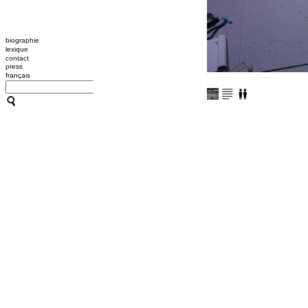
biographie
lexique
contact
press
français
CATHERINE CONTOUR : A
TRANSMISSION / L'OUTIL
A B C HYPNOSE
CRÉATIONS
TRANSMISSION / L'OUTIL
ACCOMPAGNEMENTS
RESSOURCES
CONFÉRENCES / ATELIER