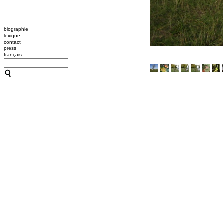
biographie
lexique
contact
press
français
CATHERINE CONTOUR : A
TRANSMISSION / L'OUTIL
A B C HYPNOSE
CRÉATIONS
TRANSMISSION / L'OUTIL
ACCOMPAGNEMENTS
RESSOURCES
CONFÉRENCES / ATELIER