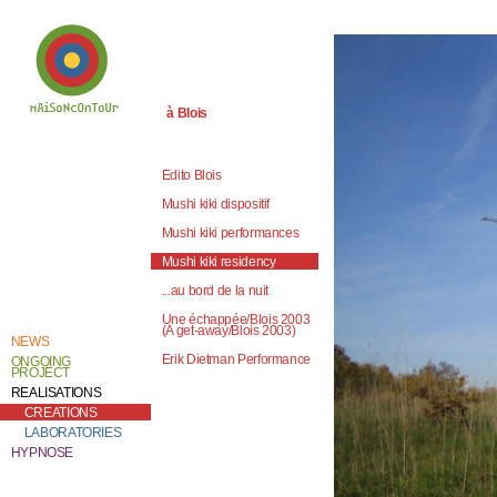
à Blois
Welcome to
Catherine Contour,
the heart of his
Edito Blois
creative work and
research.
Mushi kiki dispositif
Mushi kiki performances
Mushi kiki residency
...au bord de la nuit
Une échappée/Blois 2003
(A get-away/Blois 2003)
NEWS
Erik Dietman Performance
ONGOING
PROJECT
REALISATIONS
CREATIONS
LABORATORIES
HYPNOSE