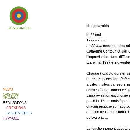
des polaroïds
le 22 mai
Welcome to
1997
-
2000
Catherine Contour,
the heart of his
Le 22 mai
rassemble les art
creative work and
research.
Catherine Contour, Olivier 
l’improvisation dans différe
Entre mai 1997 et novembre
Chaque
Polaroïd
dure envir
ordre de succession (
Polar
artistes invités, danseurs,
NEWS
conviés à questionner ce st
ONGOING
L’improvisation est choisie 
PROJECT
pas à la définir, mais à p
REALISATIONS
chacun propose son approch
CREATIONS
dans un lieu : d’un studio 
LABORATORIES
polyvalente…
HYPNOSE
Le fonctionnement adopté 