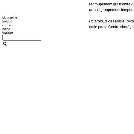
regroupement qui n’entre d
un « regroupement temporaire
biographie
Polaroïd
, textes Marie Roc
lexique
contact
édité par le Centre chorég
press
français