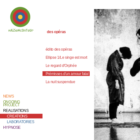
des opéras
Welcome to
Catherine Contour,
the heart of his
édito des opéras
creative work and
research.
Ellipse 1/Le singe est mort
Le regard d'Orphée
Prémisses d'un amour fatal
La nuit suspendue
NEWS
ONGOING
PROJECT
REALISATIONS
CREATIONS
LABORATORIES
HYPNOSE