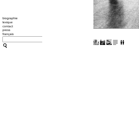
biographie
lexique
contact
press
français
CATHERINE CONTOUR : A
TRANSMISSION / L'OUTIL
A B C HYPNOSE
CRÉATIONS
TRANSMISSION / L'OUTIL
ACCOMPAGNEMENTS
RESSOURCES
CONFÉRENCES / ATELIER