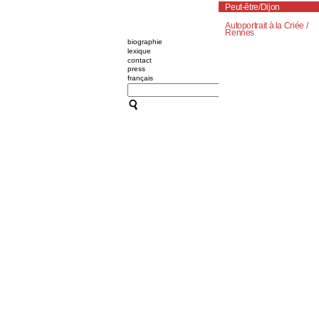
Peut-être/Dijon
Autoportrait à la Criée /
Rennes
biographie
lexique
contact
press
français