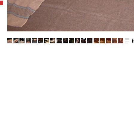
CATHERINE CONTOUR : AVEC L'HYPNOSE
TRANSMISSION / L'OUTIL HYPNOTIQUE POUR LES ARTISTES
A B C HYPNOSE
CRÉATIONS
TRANSMISSION / L'OUTIL HYPNOTIQUE POUR TOUS
ACCOMPAGNEMENTS
RESSOURCES
CONFÉRENCES / ATELIERS