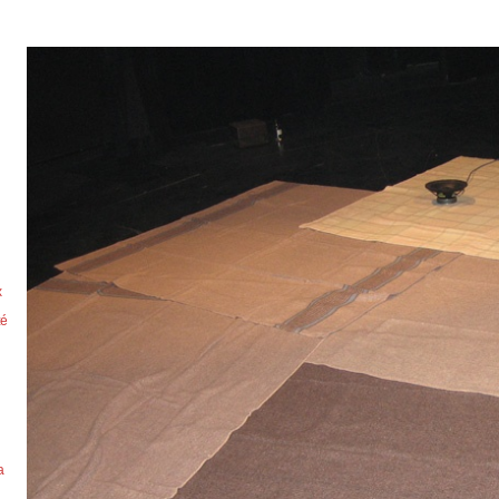
x
zé
a