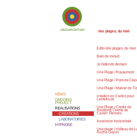
des plages, du miel
Welcome to
Catherine Contour,
the heart of his
Edito des plages, du miel
creative work and
research.
Bain de minuit
Je t'attends demain
Une Plage / Royaumont
Une Plage / Pont-de-Clai
Une Plage / Manoir de Ti
NEWS
création en 3 actes pour
Lamelouze
ONGOING
PROJECT
Une Plage / Centre de
REALISATIONS
Relations Clients de
Canal+ Rennes
CREATIONS
LABORATORIES
Ascension horizontale
HYPNOSE
Une plage / château de L
Roche-Guyon